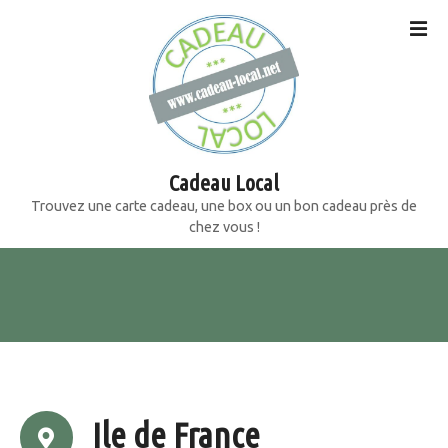
S
k
i
p
t
o
c
o
Cadeau Local
n
Trouvez une carte cadeau, une box ou un bon cadeau près de
t
chez vous !
e
n
t
Ile de France