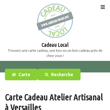
S
k
i
p
t
o
c
o
Cadeau Local
n
Trouvez une carte cadeau, une box ou un bon cadeau près de
t
chez vous !
e
n
t
Carte
Recherche
Carte Cadeau Atelier Artisanal
à Versailles