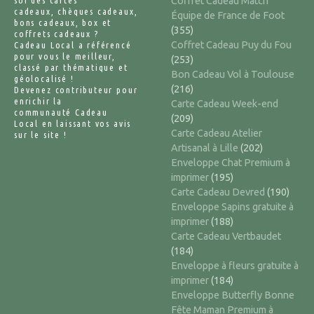
soi des cartes
Coffret Cadeau Match
cadeaux, chèques cadeaux,
Équipe de France de Foot
bons cadeaux, box et
(355)
coffrets cadeaux ?
Coffret Cadeau Puy du Fou
Cadeau Local a référencé
pour vous le meilleur,
(253)
classé par thématique et
Bon Cadeau Vol à Toulouse
géolocalisé !
(216)
Devenez contributeur pour
enrichir la
Carte Cadeau Week-end
communauté Cadeau
(209)
Local en laissant vos avis
Carte Cadeau Atelier
sur le site !
Artisanal à Lille
(202)
Enveloppe Chat Premium à
imprimer
(195)
Carte Cadeau Devred
(190)
Enveloppe Sapins gratuite à
imprimer
(188)
Carte Cadeau Vertbaudet
(184)
Enveloppe à fleurs gratuite à
imprimer
(184)
Enveloppe Butterfly Bonne
Fête Maman Premium à