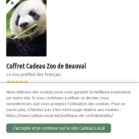
Coffret Cadeau Zoo de Beauval
Le zoo préféré des Français.
Nous utilisons des cookies pour vous garantir la meilleure expérience
Offrez des entrées pour voir 3000 animaux !
sur notre site. Si vous continuez à utiliser ce dernier, nous
considérerons que vous acceptez l'utilisation des cookies. Pour en
Zoo De Beauval, Saint-Aignan, France
ADRESSE
savoir plus, n'hésitez pas à lire notre page relative aux cookies :
https://www.cadeau-local.net/politique-de-confidentialite/
J'accepte et je continue sur le site Cadeau Local