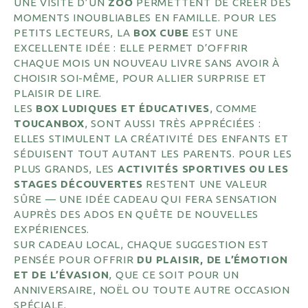
UNE VISITE D’UN
ZOO
PERMETTENT DE CRÉER DES
MOMENTS INOUBLIABLES EN FAMILLE. POUR LES
PETITS LECTEURS, LA
BOX CUBE
EST UNE
EXCELLENTE IDÉE : ELLE PERMET D’OFFRIR
CHAQUE MOIS UN NOUVEAU LIVRE SANS AVOIR À
CHOISIR SOI-MÊME, POUR ALLIER SURPRISE ET
PLAISIR DE LIRE.
LES
BOX LUDIQUES ET ÉDUCATIVES
, COMME
TOUCANBOX
, SONT AUSSI TRÈS APPRÉCIÉES :
ELLES STIMULENT LA CRÉATIVITÉ DES ENFANTS ET
SÉDUISENT TOUT AUTANT LES PARENTS. POUR LES
PLUS GRANDS, LES
ACTIVITÉS SPORTIVES OU LES
STAGES DÉCOUVERTES
RESTENT UNE VALEUR
SÛRE — UNE IDÉE CADEAU QUI FERA SENSATION
AUPRÈS DES ADOS EN QUÊTE DE NOUVELLES
EXPÉRIENCES.
SUR CADEAU LOCAL, CHAQUE SUGGESTION EST
PENSÉE POUR OFFRIR
DU PLAISIR, DE L’ÉMOTION
ET DE L’ÉVASION
, QUE CE SOIT POUR UN
ANNIVERSAIRE, NOËL OU TOUTE AUTRE OCCASION
SPÉCIALE.