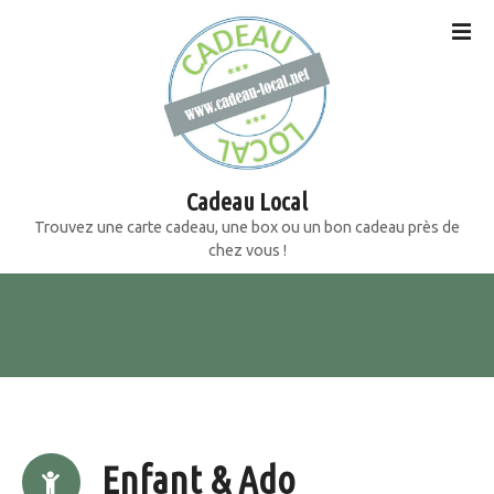
S
k
i
p
t
o
c
o
Cadeau Local
n
Trouvez une carte cadeau, une box ou un bon cadeau près de
t
chez vous !
e
n
t
Enfant & Ado