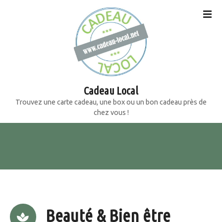
S
k
i
p
t
o
c
o
Cadeau Local
n
Trouvez une carte cadeau, une box ou un bon cadeau près de
t
chez vous !
e
n
t
Beauté & Bien être