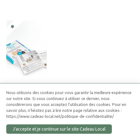
Coffret Cadeau Artisanal
Nous utilisons des cookies pour vous garantir la meilleure expérience
Pour elle, pour lui, Bio, pour une naissance ou à partager !
sur notre site. Si vous continuez à utiliser ce dernier, nous
considérerons que vous acceptez l'utilisation des cookies. Pour en
Une centaine de box d'artisans, créateurs ou petits
savoir plus, n'hésitez pas à lire notre page relative aux cookies :
producteur, dans une même box !
https://www.cadeau-local.net/politique-de-confidentialite/
J'accepte et je continue sur le site Cadeau Local