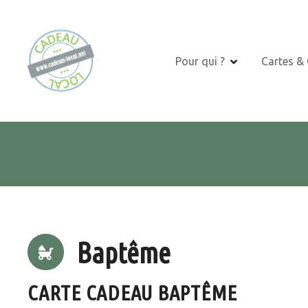
S
k
i
p
Pour qui ?
Cartes &
t
o
c
o
n
t
e
n
t
Baptême
CARTE CADEAU BAPTÊME