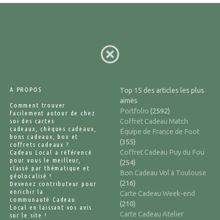
g
e
s
A PROPOS
Top 15 des articles les plus
aimés
Comment trouver
Portfolio
(2592)
facilement autour de chez
soi des cartes
Coffret Cadeau Match
cadeaux, chèques cadeaux,
Équipe de France de Foot
bons cadeaux, box et
(355)
coffrets cadeaux ?
Coffret Cadeau Puy du Fou
Cadeau Local a référencé
pour vous le meilleur,
(254)
classé par thématique et
Bon Cadeau Vol à Toulouse
géolocalisé !
(216)
Devenez contributeur pour
enrichir la
Carte Cadeau Week-end
communauté Cadeau
(210)
Local en laissant vos avis
Carte Cadeau Atelier
sur le site !