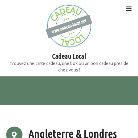
S
k
i
p
t
o
c
o
Cadeau Local
n
Trouvez une carte cadeau, une box ou un bon cadeau près de
t
chez vous !
e
n
t
Angleterre & Londres