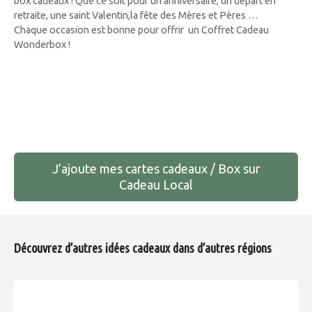
box cadeaux ! Que ce soit pour un anniversaire, un départ en
retraite, une saint Valentin,la fête des Mères et Pères …
Chaque occasion est bonne pour offrir un Coffret Cadeau
Wonderbox !
N
a
J’ajoute mes cartes cadeaux / Box sur
v
Cadeau Local
i
g
Découvrez d’autres idées cadeaux dans d’autres régions
a
t