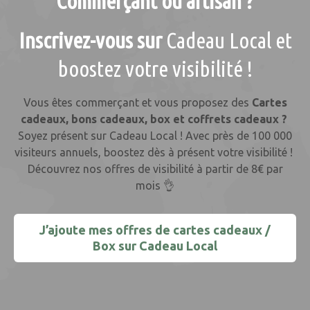
Commerçant ou artisan ?
Inscrivez-vous sur
Cadeau Local et
boostez votre visibilité !
Vous êtes commerçant et vous proposez des
Cartes
cadeaux, bons cadeaux, box et coffrets cadeaux ?
Soyez présent sur Cadeau Local ! Avec près de 100 000
visiteurs annuels, boostez dès à présent votre visibilité !
Découvrez nos offres de visibilité à partir de 8€ par
mois 👌
J’ajoute mes offres de cartes cadeaux /
Box sur Cadeau Local