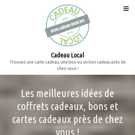
S
k
i
p
t
o
c
o
Cadeau Local
n
Trouvez une carte cadeau, une box ou un bon cadeau près de
t
chez vous !
e
n
Les meilleures idées de
t
coffrets cadeaux, bons et
cartes cadeaux près de chez
vous !