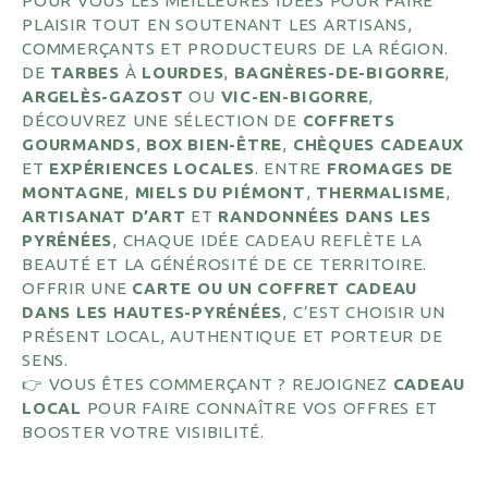
POUR VOUS LES MEILLEURES IDÉES POUR FAIRE
PLAISIR TOUT EN SOUTENANT LES ARTISANS,
COMMERÇANTS ET PRODUCTEURS DE LA RÉGION.
DE
TARBES
À
LOURDES
,
BAGNÈRES-DE-BIGORRE
,
ARGELÈS-GAZOST
OU
VIC-EN-BIGORRE
,
DÉCOUVREZ UNE SÉLECTION DE
COFFRETS
GOURMANDS
,
BOX BIEN-ÊTRE
,
CHÈQUES CADEAUX
ET
EXPÉRIENCES LOCALES
. ENTRE
FROMAGES DE
MONTAGNE
,
MIELS DU PIÉMONT
,
THERMALISME
,
ARTISANAT D’ART
ET
RANDONNÉES DANS LES
PYRÉNÉES
, CHAQUE IDÉE CADEAU REFLÈTE LA
BEAUTÉ ET LA GÉNÉROSITÉ DE CE TERRITOIRE.
OFFRIR UNE
CARTE OU UN COFFRET CADEAU
DANS LES HAUTES-PYRÉNÉES
, C’EST CHOISIR UN
PRÉSENT LOCAL, AUTHENTIQUE ET PORTEUR DE
SENS.
👉 VOUS ÊTES COMMERÇANT ? REJOIGNEZ
CADEAU
LOCAL
POUR FAIRE CONNAÎTRE VOS OFFRES ET
BOOSTER VOTRE VISIBILITÉ.