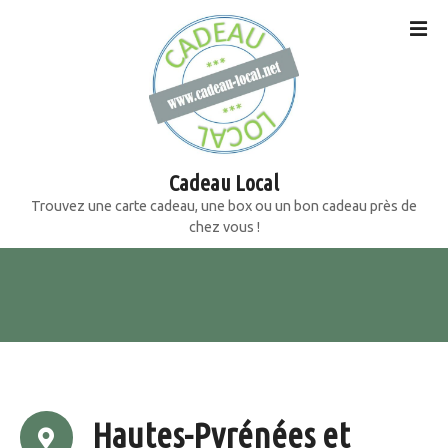
S
k
i
p
t
o
c
o
Cadeau Local
n
Trouvez une carte cadeau, une box ou un bon cadeau près de
t
chez vous !
e
n
t
Hautes-Pyrénées et