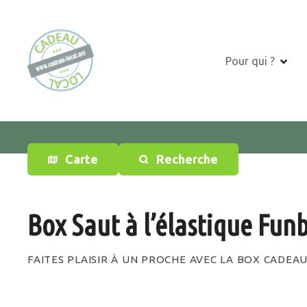
S
k
i
p
Pour qui ?
t
o
c
o
n
t
Carte
Recherche
e
n
t
Box Saut à l’élastique Fun
FAITES PLAISIR À UN PROCHE AVEC LA BOX CADEA