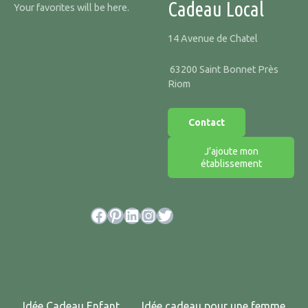
Cadeau Local
Your favorites will be here.
14 Avenue de Chatel
63200 Saint Bonnet Près
Riom
Contact
J'ajoute mon
établissement
Facebook
Pinterest
LinkedIn
Instagram
Twitter
Idée Cadeau Enfant
Idée cadeau pour une femme