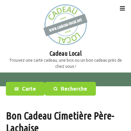
S
k
i
p
t
o
c
o
Cadeau Local
n
Trouvez une carte cadeau, une box ou un bon cadeau près de
t
chez vous !
e
n
t
Carte
Recherche
Bon Cadeau Cimetière Père-
Lachaise