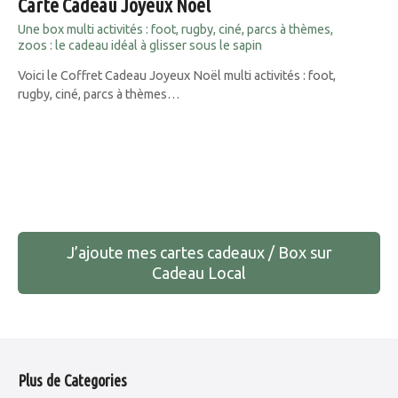
Carte Cadeau Joyeux Noël
Une box multi activités : foot, rugby, ciné, parcs à thèmes,
zoos : le cadeau idéal à glisser sous le sapin
Voici le Coffret Cadeau Joyeux Noël multi activités : foot,
rugby, ciné, parcs à thèmes…
N
a
J’ajoute mes cartes cadeaux / Box sur
v
Cadeau Local
i
g
a
Plus de Categories