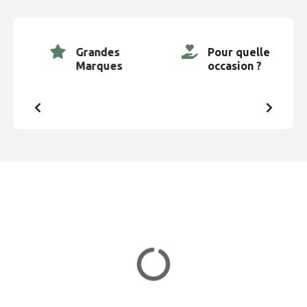
t
i
Grandes
Pour quelle
Marques
occasion ?
o
n
d
e
s
m
e
s
s