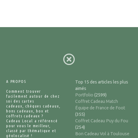
a
g
e
s
A PROPOS
Top 15 des articles les plus
aimés
Comment trouver
Portfolio
(2599)
facilement autour de chez
soi des cartes
Coffret Cadeau Match
cadeaux, chèques cadeaux,
Équipe de France de Foot
bons cadeaux, box et
(355)
coffrets cadeaux ?
Coffret Cadeau Puy du Fou
Cadeau Local a référencé
pour vous le meilleur,
(254)
classé par thématique et
Bon Cadeau Vol à Toulouse
géolocalisé !