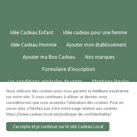
Idée Cadeau Enfant
Idée cadeau pour une femme
Idée Cadeau Homme
Ajouter mon établissement
Ajouter ma Box Cadeau
Nos marques
Formulaire d’inscription
Les conditions générales de vente
Mentions légales
Nous utilisons des cookies pour vous garantir la meilleure expérience
Politique de confidentialité
Contactez-nous !
sur notre site. Si vous continuez à utiliser ce dernier, nous
considérerons que vous acceptez l'utilisation des cookies. Pour en
© 2025 CADEAU LOCAL TOUS DROITS RÉSERVÉS.
savoir plus, n'hésitez pas à lire notre page relative aux cookies :
https://www.cadeau-local.net/politique-de-confidentialite/
J'accepte et je continue sur le site Cadeau Local