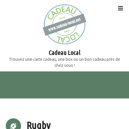
S
k
i
p
t
o
c
o
Cadeau Local
n
Trouvez une carte cadeau, une box ou un bon cadeau près de
t
chez vous !
e
n
t
Rugby