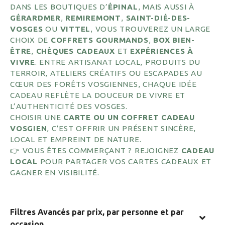
DANS LES BOUTIQUES D’
ÉPINAL
, MAIS AUSSI À
GÉRARDMER
,
REMIREMONT
,
SAINT-DIÉ-DES-
VOSGES
OU
VITTEL
, VOUS TROUVEREZ UN LARGE
CHOIX DE
COFFRETS GOURMANDS
,
BOX BIEN-
ÊTRE
,
CHÈQUES CADEAUX
ET
EXPÉRIENCES À
VIVRE
. ENTRE ARTISANAT LOCAL, PRODUITS DU
TERROIR, ATELIERS CRÉATIFS OU ESCAPADES AU
CŒUR DES FORÊTS VOSGIENNES, CHAQUE IDÉE
CADEAU REFLÈTE LA DOUCEUR DE VIVRE ET
L’AUTHENTICITÉ DES VOSGES.
CHOISIR UNE
CARTE OU UN COFFRET CADEAU
VOSGIEN
, C’EST OFFRIR UN PRÉSENT SINCÈRE,
LOCAL ET EMPREINT DE NATURE.
👉 VOUS ÊTES COMMERÇANT ? REJOIGNEZ
CADEAU
LOCAL
POUR PARTAGER VOS CARTES CADEAUX ET
GAGNER EN VISIBILITÉ.
Filtres Avancés par prix, par personne et par
occasion