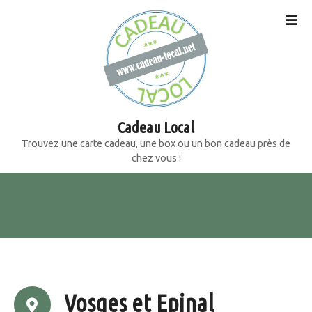
S
k
i
p
t
o
c
o
Cadeau Local
n
Trouvez une carte cadeau, une box ou un bon cadeau près de
t
chez vous !
e
n
t
Vosges et Epinal