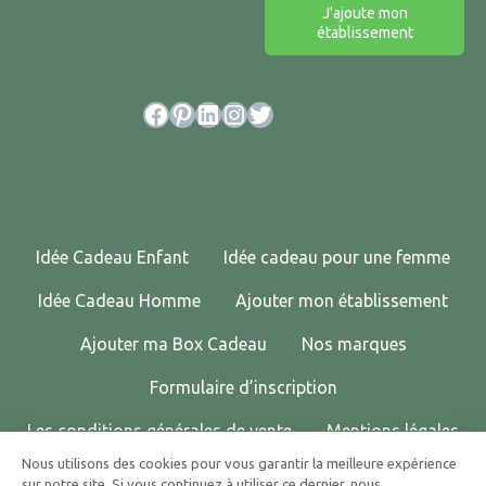
J'ajoute mon
établissement
Facebook
Pinterest
LinkedIn
Instagram
Twitter
Idée Cadeau Enfant
Idée cadeau pour une femme
Idée Cadeau Homme
Ajouter mon établissement
Ajouter ma Box Cadeau
Nos marques
Formulaire d’inscription
Les conditions générales de vente
Mentions légales
Nous utilisons des cookies pour vous garantir la meilleure expérience
Politique de confidentialité
Contactez-nous !
sur notre site. Si vous continuez à utiliser ce dernier, nous