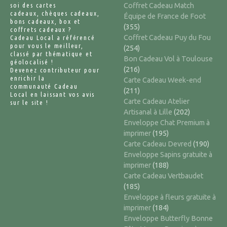
soi des cartes
Coffret Cadeau Match
cadeaux, chèques cadeaux,
Équipe de France de Foot
bons cadeaux, box et
(355)
coffrets cadeaux ?
Coffret Cadeau Puy du Fou
Cadeau Local a référencé
pour vous le meilleur,
(254)
classé par thématique et
Bon Cadeau Vol à Toulouse
géolocalisé !
(216)
Devenez contributeur pour
enrichir la
Carte Cadeau Week-end
communauté Cadeau
(211)
Local en laissant vos avis
Carte Cadeau Atelier
sur le site !
Artisanal à Lille
(202)
Enveloppe Chat Premium à
imprimer
(195)
Carte Cadeau Devred
(190)
Enveloppe Sapins gratuite à
imprimer
(188)
Carte Cadeau Vertbaudet
(185)
Enveloppe à fleurs gratuite à
imprimer
(184)
Enveloppe Butterfly Bonne