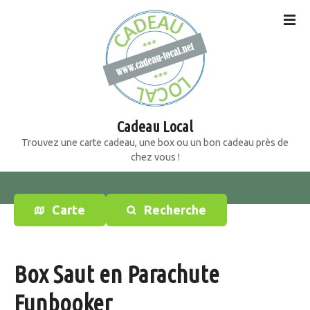
S
k
i
p
t
o
c
o
Cadeau Local
n
Trouvez une carte cadeau, une box ou un bon cadeau près de
t
chez vous !
e
n
t
Carte
Recherche
Box Saut en Parachute
Funbooker