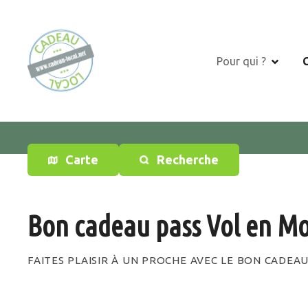
S
k
i
p
Pour qui ?
t
o
c
o
n
t
Carte
Recherche
e
n
t
Bon cadeau pass Vol en M
FAITES PLAISIR À UN PROCHE AVEC LE BON CADEA