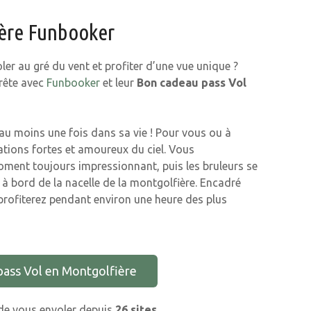
ière Funbooker
er au gré du vent et profiter d’une vue unique ?
rrête avec
Funbooker
et leur
Bon cadeau pass Vol
 au moins une fois dans sa vie ! Pour vous ou à
sations fortes et amoureux du ciel. Vous
ment toujours impressionnant, puis les bruleurs se
 à bord de la nacelle de la montgolfière. Encadré
 profiterez pendant environ une heure des plus
pass Vol en Montgolfière
 de vous envoler depuis
26 sites