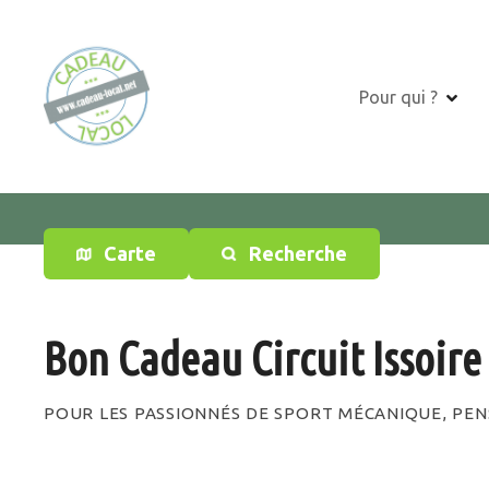
S
k
i
p
Pour qui ?
t
o
c
o
n
t
Carte
Recherche
e
n
t
Bon Cadeau Circuit Issoire
POUR LES PASSIONNÉS DE SPORT MÉCANIQUE, PENS