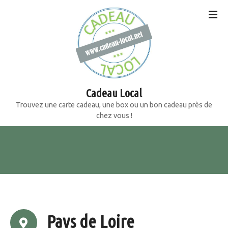
S
k
i
p
t
o
c
o
Cadeau Local
n
Trouvez une carte cadeau, une box ou un bon cadeau près de
t
chez vous !
e
n
t
Pays de Loire