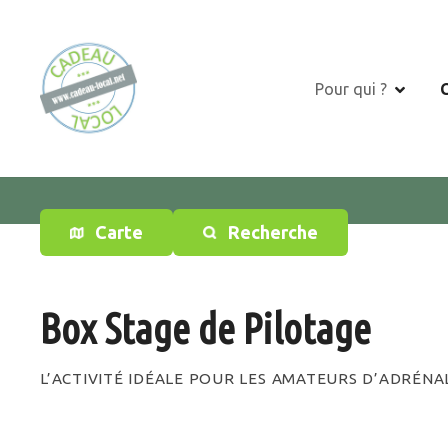
S
k
i
p
Pour qui ?
t
o
c
o
n
t
Carte
Recherche
e
n
t
Box Stage de Pilotage
L’ACTIVITÉ IDÉALE POUR LES AMATEURS D’ADRÉNAL