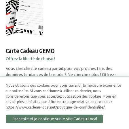
Carte Cadeau GEMO
Offrez la liberté de choisir !
Vous cherchez le cadeau parfait pour vos proches fans des
dernières tendances de la mode ? Ne cherchez plus ! Offrez-
leur une carte cadeau GEMO, qui permet à vos proches de
Nous utilisons des cookies pour vous garantir la meilleure expérience
choisir parmi une large sélection de vêtements, chaussures et
sur notre site. Si vous continuez à utiliser ce dernier, nous
accessoires pour hommes, femmes et enfants. GEMO est une
considérerons que vous acceptez l'utilisation des cookies. Pour en
enseigne…
savoir plus, n'hésitez pas à lire notre page relative aux cookies :
https://www.cadeau-local.net/politique-de-confidentialite/
J'accepte et je continue sur le site Cadeau Local