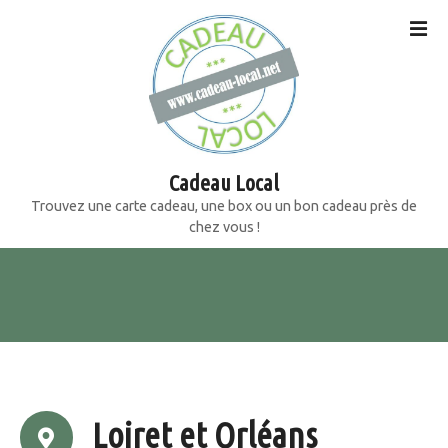
S
k
i
p
t
o
c
o
Cadeau Local
n
Trouvez une carte cadeau, une box ou un bon cadeau près de
t
chez vous !
e
n
t
Loiret et Orléans