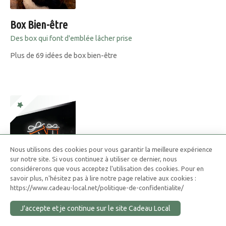
Box Bien-être
Des box qui font d'emblée lâcher prise
Plus de 69 idées de box bien-être
Nous utilisons des cookies pour vous garantir la meilleure expérience
sur notre site. Si vous continuez à utiliser ce dernier, nous
considérerons que vous acceptez l'utilisation des cookies. Pour en
savoir plus, n'hésitez pas à lire notre page relative aux cookies :
https://www.cadeau-local.net/politique-de-confidentialite/
Carte Cadeau Moto Axxe
J'accepte et je continue sur le site Cadeau Local
La carte cadeau idéale pour un motard