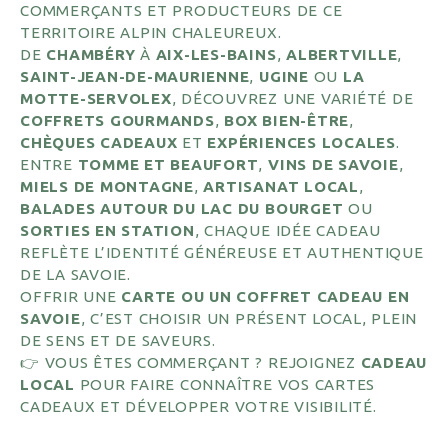
COMMERÇANTS ET PRODUCTEURS DE CE
TERRITOIRE ALPIN CHALEUREUX.
DE
CHAMBÉRY
À
AIX-LES-BAINS
,
ALBERTVILLE
,
SAINT-JEAN-DE-MAURIENNE
,
UGINE
OU
LA
MOTTE-SERVOLEX
, DÉCOUVREZ UNE VARIÉTÉ DE
COFFRETS GOURMANDS
,
BOX BIEN-ÊTRE
,
CHÈQUES CADEAUX
ET
EXPÉRIENCES LOCALES
.
ENTRE
TOMME ET BEAUFORT
,
VINS DE SAVOIE
,
MIELS DE MONTAGNE
,
ARTISANAT LOCAL
,
BALADES AUTOUR DU LAC DU BOURGET
OU
SORTIES EN STATION
, CHAQUE IDÉE CADEAU
REFLÈTE L’IDENTITÉ GÉNÉREUSE ET AUTHENTIQUE
DE LA SAVOIE.
OFFRIR UNE
CARTE OU UN COFFRET CADEAU EN
SAVOIE
, C’EST CHOISIR UN PRÉSENT LOCAL, PLEIN
DE SENS ET DE SAVEURS.
👉 VOUS ÊTES COMMERÇANT ? REJOIGNEZ
CADEAU
LOCAL
POUR FAIRE CONNAÎTRE VOS CARTES
CADEAUX ET DÉVELOPPER VOTRE VISIBILITÉ.