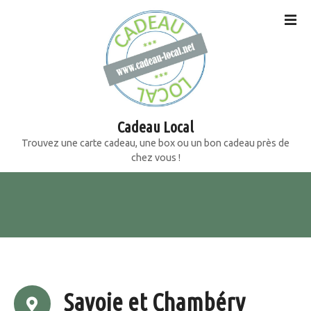
S
k
i
p
t
o
c
o
Cadeau Local
n
Trouvez une carte cadeau, une box ou un bon cadeau près de
t
chez vous !
e
n
t
Savoie et Chambéry