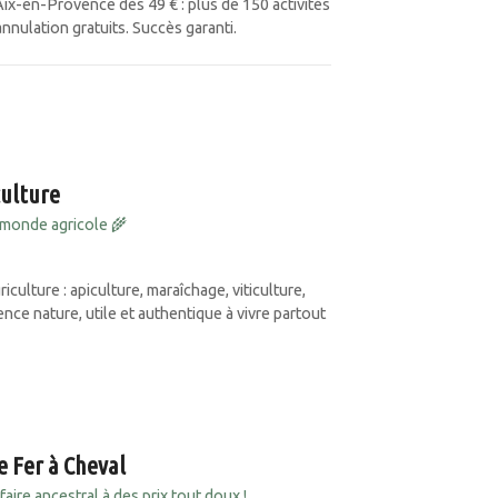
ix-en-Provence dès 49 € : plus de 150 activités
annulation gratuits. Succès garanti.
culture
monde agricole 🌾
culture : apiculture, maraîchage, viticulture,
ce nature, utile et authentique à vivre partout
e Fer à Cheval
faire ancestral à des prix tout doux !