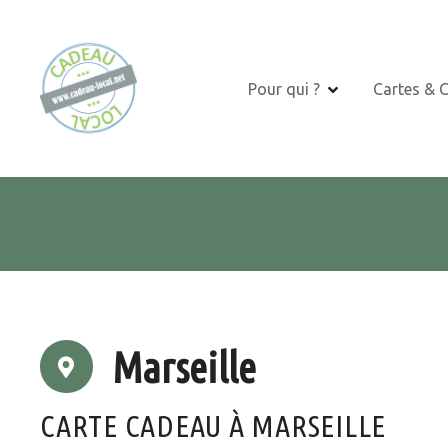
S
k
i
p
Pour qui ?
Cartes & 
t
o
c
o
n
t
e
n
t
Marseille
CARTE CADEAU À MARSEILLE