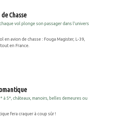
n de Chasse
chaque vol plonge son passager dans l’univers
l en avion de chasse : Fouga Magister, L-39,
artout en France.
romantique
3* à 5*, châteaux, manoirs, belles demeures ou
ue fera craquer à coup sûr !