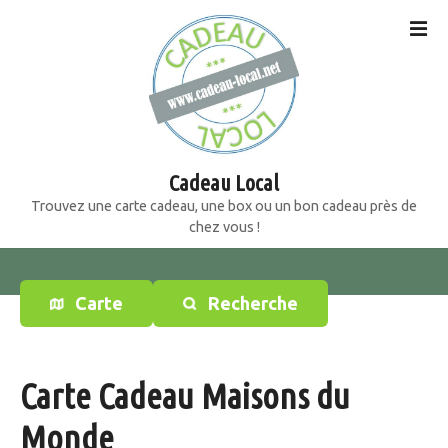
S
k
i
p
t
o
c
o
Cadeau Local
n
Trouvez une carte cadeau, une box ou un bon cadeau près de
t
chez vous !
e
n
t
Carte
Recherche
Carte Cadeau Maisons du
Monde