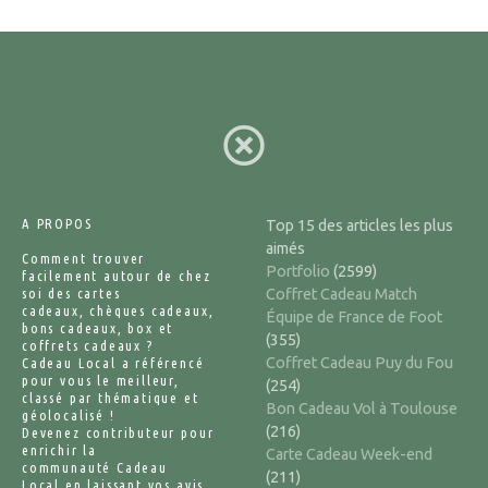
A PROPOS
Top 15 des articles les plus
aimés
Comment trouver
Portfolio
(2599)
facilement autour de chez
soi des cartes
Coffret Cadeau Match
cadeaux, chèques cadeaux,
Équipe de France de Foot
bons cadeaux, box et
(355)
coffrets cadeaux ?
Coffret Cadeau Puy du Fou
Cadeau Local a référencé
pour vous le meilleur,
(254)
classé par thématique et
Bon Cadeau Vol à Toulouse
géolocalisé !
(216)
Devenez contributeur pour
enrichir la
Carte Cadeau Week-end
communauté Cadeau
(211)
Local en laissant vos avis