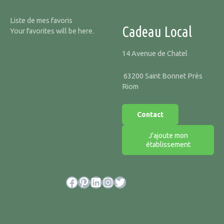
Liste de mes favoris
Cadeau Local
Your favorites will be here.
14 Avenue de Chatel
63200 Saint Bonnet Près
Riom
Contact
J'ajoute mon
établissement
Facebook
Pinterest
LinkedIn
Instagram
Twitter