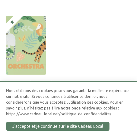
Carte Cadeau Orchestra
Nous utilisons des cookies pour vous garantir la meilleure expérience
Orchestra : L’Excellence de la Mode Enfantine et de la
sur notre site. Si vous continuez à utiliser ce dernier, nous
Puériculture
considérerons que vous acceptez l'utilisation des cookies. Pour en
Découvrez la carte cadeau Orchestra, un cadeau idéal pour
savoir plus, n'hésitez pas à lire notre page relative aux cookies :
https://www.cadeau-local.net/politique-de-confidentialite/
enfants, maternité, puériculture, jouets et peluches. Offrez
liberté et choix parmi les meilleures marques de vêtements et
J'accepte et je continue sur le site Cadeau Local
accessoires pour enfants.