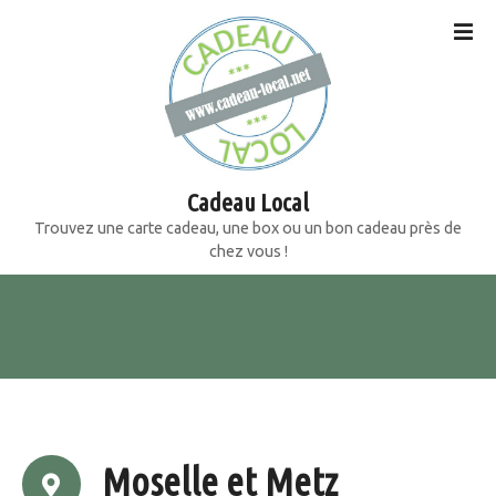
S
k
i
p
t
o
c
o
Cadeau Local
n
Trouvez une carte cadeau, une box ou un bon cadeau près de
t
chez vous !
e
n
t
Moselle et Metz