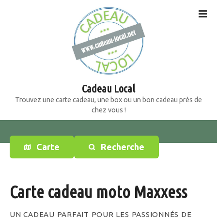
S
k
i
p
t
o
c
o
Cadeau Local
n
Trouvez une carte cadeau, une box ou un bon cadeau près de
t
chez vous !
e
n
t
Carte
Recherche
Carte cadeau moto Maxxess
UN CADEAU PARFAIT POUR LES PASSIONNÉS DE