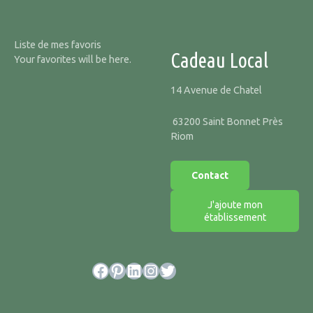
Liste de mes favoris
Cadeau Local
Your favorites will be here.
14 Avenue de Chatel
63200 Saint Bonnet Près
Riom
Contact
J'ajoute mon
établissement
Facebook
Pinterest
LinkedIn
Instagram
Twitter