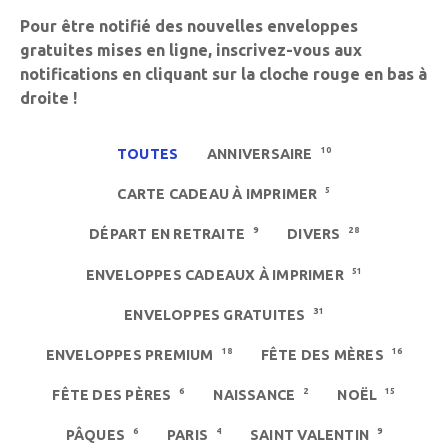
Pour être notifié des nouvelles enveloppes
gratuites mises en ligne, inscrivez-vous aux
notifications en cliquant sur la cloche rouge en bas à
droite !
10
TOUTES
ANNIVERSAIRE
5
CARTE CADEAU À IMPRIMER
9
28
DÉPART EN RETRAITE
DIVERS
51
ENVELOPPES CADEAUX À IMPRIMER
31
ENVELOPPES GRATUITES
18
16
ENVELOPPES PREMIUM
FÊTE DES MÈRES
6
2
15
FÊTE DES PÈRES
NAISSANCE
NOËL
6
4
9
PÂQUES
PARIS
SAINT VALENTIN