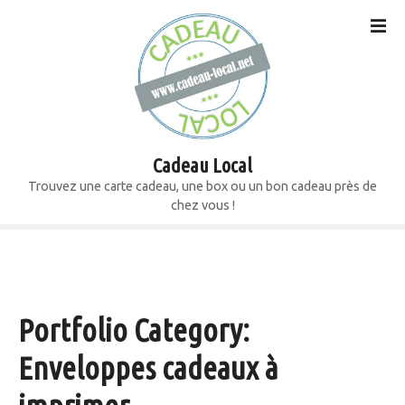
S
k
i
p
t
o
c
o
Cadeau Local
n
Trouvez une carte cadeau, une box ou un bon cadeau près de
t
chez vous !
e
n
t
Portfolio Category:
Enveloppes cadeaux à