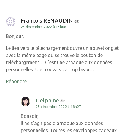
i
o
François RENAUDIN
dit :
23 décembre 2022 à 13h08
n
Bonjour,
d
Le lien vers le téléchargement ouvre un nouvel onglet
e
avec la même page où se trouve le bouton de
téléchargement… C’est une arnaque aux données
l
personnelles ? Je trouvais ça trop beau…
’
Répondre
a
Delphine
dit :
r
23 décembre 2022 à 18h27
t
Bonsoir,
Il ne s’agir pas d’arnaque aux données
i
personnelles. Toutes les enveloppes cadeaux