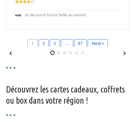
Je découvre la box belle au naturel
WEB
1
2
3
…
67
Next »
Découvrez les cartes cadeaux, coffrets
ou box dans votre région !