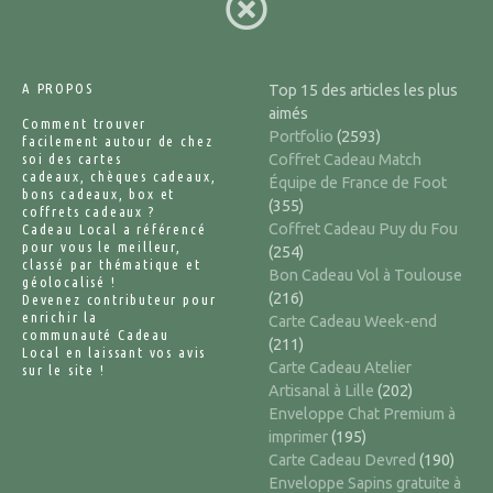
A PROPOS
Top 15 des articles les plus
aimés
Comment trouver
Portfolio
(2593)
facilement autour de chez
soi des cartes
Coffret Cadeau Match
cadeaux, chèques cadeaux,
Équipe de France de Foot
bons cadeaux, box et
(355)
coffrets cadeaux ?
Coffret Cadeau Puy du Fou
Cadeau Local a référencé
pour vous le meilleur,
(254)
classé par thématique et
Bon Cadeau Vol à Toulouse
géolocalisé !
(216)
Devenez contributeur pour
enrichir la
Carte Cadeau Week-end
communauté Cadeau
(211)
Local en laissant vos avis
Carte Cadeau Atelier
sur le site !
Artisanal à Lille
(202)
Enveloppe Chat Premium à
imprimer
(195)
Carte Cadeau Devred
(190)
Enveloppe Sapins gratuite à