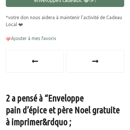
enveloppes cadeaux. 😁☕️ !
*votre don nous aidera à maintenir l’activité de Cadeau
Local ❤️
Ajouter à mes favoris
N
a
v
i
2 a pensé à “
Enveloppe
g
pain d’épice et père Noel gratuite
a
à imprimer
&rdquo ;
t