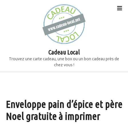
S
k
i
p
t
o
c
o
Cadeau Local
n
Trouvez une carte cadeau, une box ou un bon cadeau près de
t
chez vous !
e
n
t
Enveloppe pain d’épice et père
Noel gratuite à imprimer