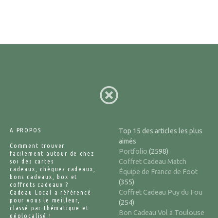
s
a
g
e
s
A PROPOS
Top 15 des articles les plus
aimés
Comment trouver
Portfolio
(2598)
facilement autour de chez
soi des cartes
Coffret Cadeau Match
cadeaux, chèques cadeaux,
Équipe de France de Foot
bons cadeaux, box et
(355)
coffrets cadeaux ?
Coffret Cadeau Puy du Fou
Cadeau Local a référencé
pour vous le meilleur,
(254)
classé par thématique et
Bon Cadeau Vol à Toulouse
géolocalisé !