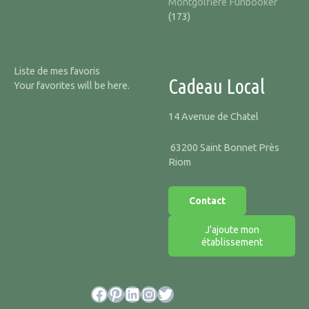
Montgolfière Funbooker
(173)
Liste de mes favoris
Cadeau Local
Your favorites will be here.
14 Avenue de Chatel
63200 Saint Bonnet Près
Riom
Contact
J'ajoute mon
établissement
Facebook
Pinterest
LinkedIn
Instagram
Twitter