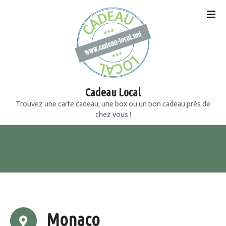
S
k
i
p
t
o
c
o
Cadeau Local
n
Trouvez une carte cadeau, une box ou un bon cadeau près de
t
chez vous !
e
n
t
Monaco