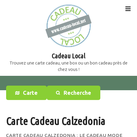
S
k
i
p
t
o
c
o
Cadeau Local
n
Trouvez une carte cadeau, une box ou un bon cadeau près de
t
chez vous !
e
n
t
Carte
Recherche
Carte Cadeau Calzedonia
CARTE CADEAU CALZEDONIA : LE CADEAU MODE