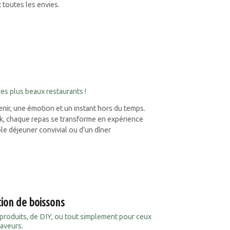
 toutes les envies.
es plus beaux restaurants !
uvenir, une émotion et un instant hors du temps.
k, chaque repas se transforme en expérience
ple déjeuner convivial ou d’un dîner
tion de boissons
 produits, de DIY, ou tout simplement pour ceux
saveurs.