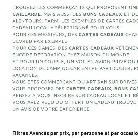
TROUVEZ LES COMMERÇANTS QUI PROPOSENT UN
GAILLARDE
, MAIS AUSSI DES
BONS CADEAUX
ET D
ALENTOURS. PARMI LES EXEMPLES DE CARTES CADE
CADEAU LOCAL A SÉLECTIONNÉ POUR VOUS :
POUR CES MESSIEURS, DES
CARTES CADEAUX
CHAS
DEVRED PAR EXEMPLE.
POUR CES DAMES, DES
CARTES CADEAUX
VÊTEMEN
ENCORE DÉCORATION CHEZ MAISON DU MONDE.
ET POUR UN COUPLE, UN VOL EN AVION PRIVÉ OU
LOCATION DE CAMPING CAR ENTRE PARTICULIER,
VACANCES.
VOUS ÊTES COMMERÇANT OU ARTISAN SUR BRIVES-
VOUS PROPOSEZ DES
CARTES CADEAUX, BONS CA
PENSEZ À VOUS INSCRIRE SUR CADEAU LOCAL ET BÉN
VOUS AVEZ REÇU OU OFFERT UN CADEAU TROUVÉ S
UN AVIS DE VOTRE EXPÉRIENCE.
Filtres Avancés par prix, par personne et par occasi