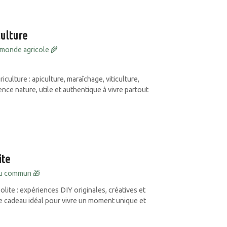
culture
monde agricole 🌾
culture : apiculture, maraîchage, viticulture,
ce nature, utile et authentique à vivre partout
ite
du commun 🎁
olite : expériences DIY originales, créatives et
e cadeau idéal pour vivre un moment unique et