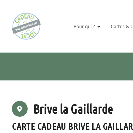
S
k
i
p
Pour qui ?
Cartes & 
t
o
c
o
n
t
e
n
t
Brive la Gaillarde
CARTE CADEAU BRIVE LA GAILLA