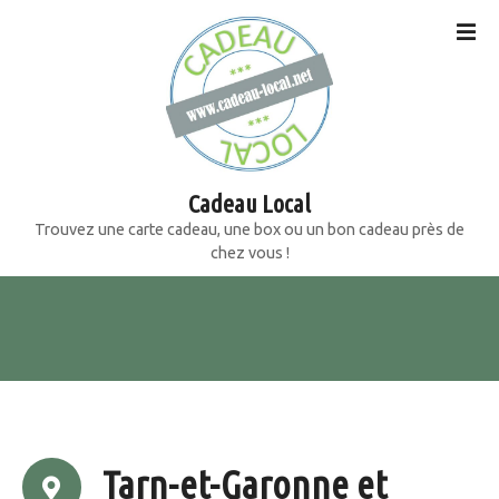
S
k
i
p
t
o
c
o
Cadeau Local
n
Trouvez une carte cadeau, une box ou un bon cadeau près de
t
chez vous !
e
n
t
Tarn-et-Garonne et