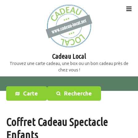
S
k
i
p
t
o
c
o
Cadeau Local
n
Trouvez une carte cadeau, une box ou un bon cadeau près de
t
chez vous !
e
n
t
Carte
Recherche
Coffret Cadeau Spectacle
Enfants