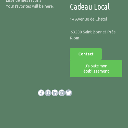
Liste de mes favoris
Cadeau Local
Your favorites will be here.
14 Avenue de Chatel
63200 Saint Bonnet Près
Riom
Contact
J'ajoute mon
établissement
Facebook
Pinterest
LinkedIn
Instagram
Twitter