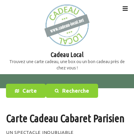
S
k
i
p
t
o
c
o
Cadeau Local
n
Trouvez une carte cadeau, une box ou un bon cadeau près de
t
chez vous !
e
n
t
Carte
Recherche
Carte Cadeau Cabaret Parisien
UN SPECTACLE INOUBLIABLE