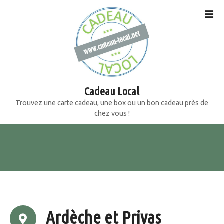
S
k
i
p
t
o
c
o
Cadeau Local
n
Trouvez une carte cadeau, une box ou un bon cadeau près de
t
chez vous !
e
n
t
Ardèche et Privas