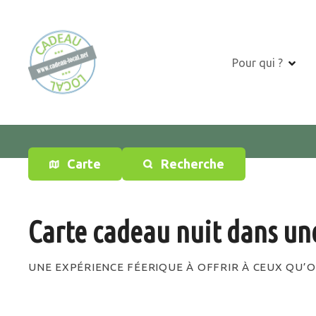
S
k
i
p
Pour qui ?
t
o
c
o
n
t
Carte
Recherche
e
n
t
Carte cadeau nuit dans un
UNE EXPÉRIENCE FÉERIQUE À OFFRIR À CEUX QU’O