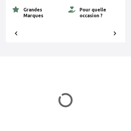
i
Grandes
Pour quelle
Marques
occasion ?
o
n
d
e
s
m
e
s
s
a