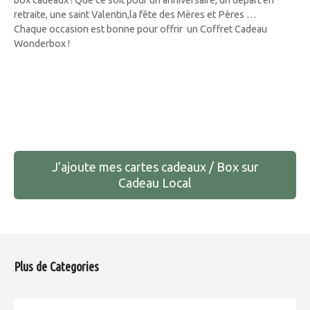
retraite, une saint Valentin,la fête des Mères et Pères …
Chaque occasion est bonne pour offrir un Coffret Cadeau
Wonderbox !
N
a
J’ajoute mes cartes cadeaux / Box sur
v
Cadeau Local
i
g
a
Plus de Categories
t