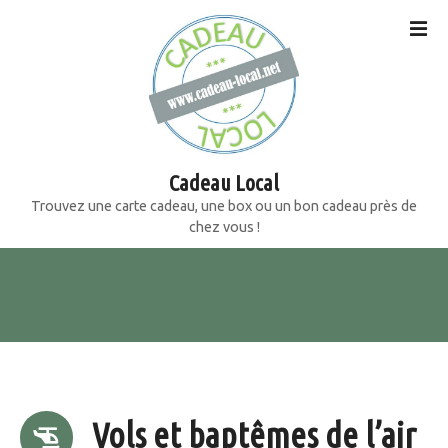
S
k
i
p
t
o
c
o
Cadeau Local
n
Trouvez une carte cadeau, une box ou un bon cadeau près de
t
chez vous !
e
n
t
Vols et baptêmes de l’air