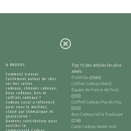
g
e
s
A PROPOS
Top 15 des articles les plus
aimés
Comment trouver
Portfolio
(2563)
facilement autour de chez
soi des cartes
Coffret Cadeau Match
cadeaux, chèques cadeaux,
Équipe de France de Foot
bons cadeaux, box et
(355)
coffrets cadeaux ?
Coffret Cadeau Puy du Fou
Cadeau Local a référencé
pour vous le meilleur,
(253)
classé par thématique et
Bon Cadeau Vol à Toulouse
géolocalisé !
(216)
Devenez contributeur pour
enrichir la
Carte Cadeau Week-end
communauté Cadeau