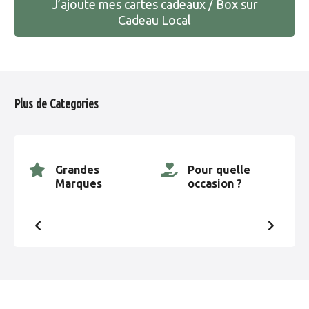
J’ajoute mes cartes cadeaux / Box sur
v
Cadeau Local
i
g
a
Plus de Categories
t
i
Grandes
Pour quelle
Marques
occasion ?
o
n
d
e
s