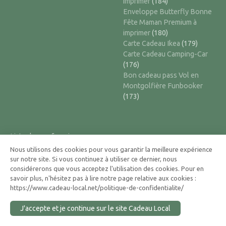
imprimer
(184)
Enveloppe Butterfly Bonne
Fête Maman Premium à
imprimer
(180)
Carte Cadeau Ikea
(179)
Carte Cadeau Camping-Car
(176)
Bon cadeau pass Vol en
Montgolfière Funbooker
(173)
Liste de mes favoris
Cadeau Local
Your favorites will be here.
Nous utilisons des cookies pour vous garantir la meilleure expérience
sur notre site. Si vous continuez à utiliser ce dernier, nous
considérerons que vous acceptez l'utilisation des cookies. Pour en
14 Avenue de Chatel
savoir plus, n'hésitez pas à lire notre page relative aux cookies :
https://www.cadeau-local.net/politique-de-confidentialite/
63200 Saint Bonnet Près
Riom
J'accepte et je continue sur le site Cadeau Local