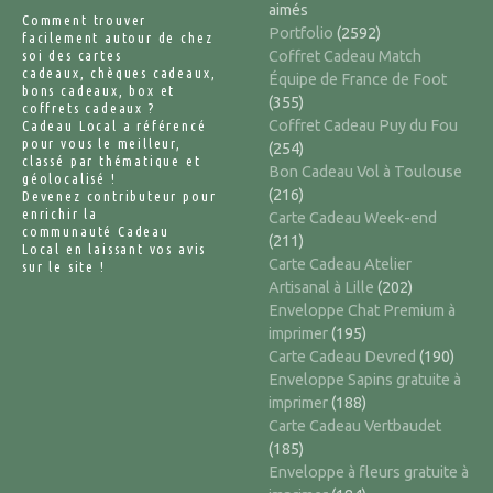
aimés
Comment trouver
Portfolio
(2592)
facilement autour de chez
soi des cartes
Coffret Cadeau Match
cadeaux, chèques cadeaux,
Équipe de France de Foot
bons cadeaux, box et
(355)
coffrets cadeaux ?
Coffret Cadeau Puy du Fou
Cadeau Local a référencé
pour vous le meilleur,
(254)
classé par thématique et
Bon Cadeau Vol à Toulouse
géolocalisé !
(216)
Devenez contributeur pour
enrichir la
Carte Cadeau Week-end
communauté Cadeau
(211)
Local en laissant vos avis
Carte Cadeau Atelier
sur le site !
Artisanal à Lille
(202)
Enveloppe Chat Premium à
imprimer
(195)
Carte Cadeau Devred
(190)
Enveloppe Sapins gratuite à
imprimer
(188)
Carte Cadeau Vertbaudet
(185)
Enveloppe à fleurs gratuite à