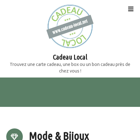
S
k
i
p
t
o
c
o
Cadeau Local
n
Trouvez une carte cadeau, une box ou un bon cadeau près de
t
chez vous !
e
n
t
Mode & Bijoux