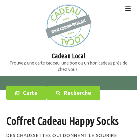
S
k
i
p
t
o
c
o
Cadeau Local
n
Trouvez une carte cadeau, une box ou un bon cadeau près de
t
chez vous !
e
n
t
Carte
Recherche
Coffret Cadeau Happy Socks
DES CHAUSSETTES QUI DONNENT LE SOURIRE