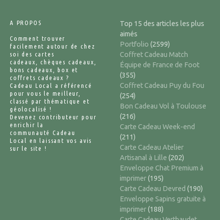
A PROPOS
Top 15 des articles les plus
aimés
Comment trouver
Portfolio
(2599)
facilement autour de chez
soi des cartes
Coffret Cadeau Match
cadeaux, chèques cadeaux,
Équipe de France de Foot
bons cadeaux, box et
(355)
coffrets cadeaux ?
Coffret Cadeau Puy du Fou
Cadeau Local a référencé
pour vous le meilleur,
(254)
classé par thématique et
Bon Cadeau Vol à Toulouse
géolocalisé !
(216)
Devenez contributeur pour
enrichir la
Carte Cadeau Week-end
communauté Cadeau
(211)
Local en laissant vos avis
Carte Cadeau Atelier
sur le site !
Artisanal à Lille
(202)
Enveloppe Chat Premium à
imprimer
(195)
Carte Cadeau Devred
(190)
Enveloppe Sapins gratuite à
imprimer
(188)
Carte Cadeau Vertbaudet