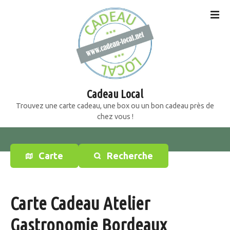
S
k
i
p
t
o
c
o
Cadeau Local
n
Trouvez une carte cadeau, une box ou un bon cadeau près de
t
chez vous !
e
n
t
Carte
Recherche
Carte Cadeau Atelier
Gastronomie Bordeaux