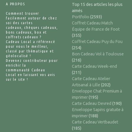
A PROPOS
Top 15 des articles les plus
aimés
Comment trouver
Portfolio
(2593)
facilement autour de chez
soi des cartes
Coffret Cadeau Match
cadeaux, chèques cadeaux,
Équipe de France de Foot
bons cadeaux, box et
(355)
coffrets cadeaux ?
Coffret Cadeau Puy du Fou
Cadeau Local a référencé
pour vous le meilleur,
(254)
classé par thématique et
Bon Cadeau Vol à Toulouse
géolocalisé !
(216)
Devenez contributeur pour
enrichir la
Carte Cadeau Week-end
communauté Cadeau
(211)
Local en laissant vos avis
Carte Cadeau Atelier
sur le site !
Artisanal à Lille
(202)
Enveloppe Chat Premium à
imprimer
(195)
Carte Cadeau Devred
(190)
Enveloppe Sapins gratuite à
imprimer
(188)
Carte Cadeau Vertbaudet
(185)