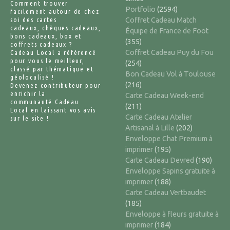
Comment trouver
Portfolio
(2594)
facilement autour de chez
soi des cartes
Coffret Cadeau Match
cadeaux, chèques cadeaux,
Équipe de France de Foot
bons cadeaux, box et
(355)
coffrets cadeaux ?
Coffret Cadeau Puy du Fou
Cadeau Local a référencé
pour vous le meilleur,
(254)
classé par thématique et
Bon Cadeau Vol à Toulouse
géolocalisé !
(216)
Devenez contributeur pour
enrichir la
Carte Cadeau Week-end
communauté Cadeau
(211)
Local en laissant vos avis
Carte Cadeau Atelier
sur le site !
Artisanal à Lille
(202)
Enveloppe Chat Premium à
imprimer
(195)
Carte Cadeau Devred
(190)
Enveloppe Sapins gratuite à
imprimer
(188)
Carte Cadeau Vertbaudet
(185)
Enveloppe à fleurs gratuite à
imprimer
(184)