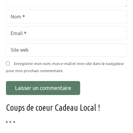
l
Nom
’
a
Email
r
Site web
t
Enregistrer mon nom, mon e-mail et mon site dans le navigateur
i
pour mon prochain commentaire.
c
l
e
Coups de coeur Cadeau Local !