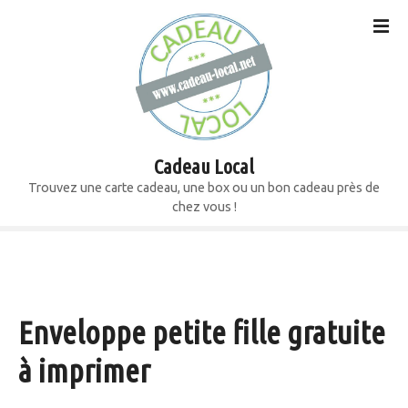
S
k
i
p
t
o
c
o
Cadeau Local
n
Trouvez une carte cadeau, une box ou un bon cadeau près de
t
chez vous !
e
n
t
Enveloppe petite fille gratuite
à imprimer