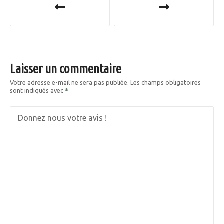
a
v
i
Laisser un commentaire
g
Votre adresse e-mail ne sera pas publiée.
Les champs obligatoires
sont indiqués avec
a
t
Donnez nous votre avis !
i
o
n
d
e