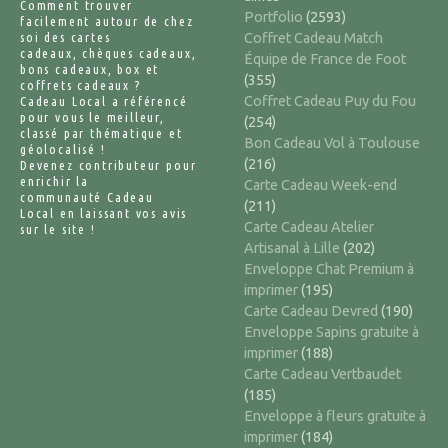
Comment trouver
Portfolio
(2593)
facilement autour de chez
soi des cartes
Coffret Cadeau Match
cadeaux, chèques cadeaux,
Équipe de France de Foot
bons cadeaux, box et
(355)
coffrets cadeaux ?
Coffret Cadeau Puy du Fou
Cadeau Local a référencé
pour vous le meilleur,
(254)
classé par thématique et
Bon Cadeau Vol à Toulouse
géolocalisé !
(216)
Devenez contributeur pour
enrichir la
Carte Cadeau Week-end
communauté Cadeau
(211)
Local en laissant vos avis
Carte Cadeau Atelier
sur le site !
Artisanal à Lille
(202)
Enveloppe Chat Premium à
imprimer
(195)
Carte Cadeau Devred
(190)
Enveloppe Sapins gratuite à
imprimer
(188)
Carte Cadeau Vertbaudet
(185)
Enveloppe à fleurs gratuite à
imprimer
(184)