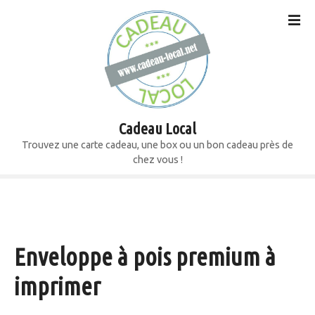
S
k
i
p
t
o
c
o
Cadeau Local
n
Trouvez une carte cadeau, une box ou un bon cadeau près de
t
chez vous !
e
n
t
Enveloppe à pois premium à
imprimer