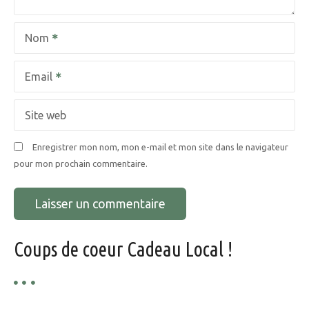
l
Nom
’
a
Email
r
Site web
t
Enregistrer mon nom, mon e-mail et mon site dans le navigateur
i
pour mon prochain commentaire.
c
l
e
Coups de coeur Cadeau Local !