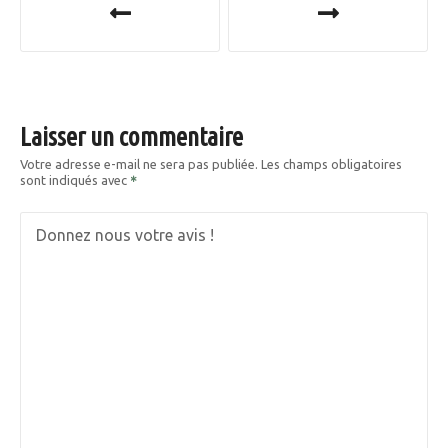
a
v
i
Laisser un commentaire
g
Votre adresse e-mail ne sera pas publiée.
Les champs obligatoires
sont indiqués avec
a
t
Donnez nous votre avis !
i
o
n
d
e