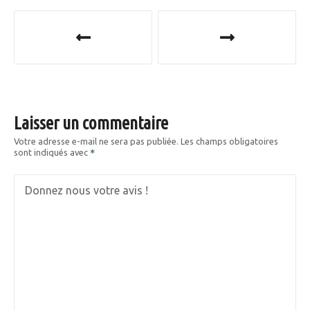
N
a
v
i
Laisser un commentaire
g
Votre adresse e-mail ne sera pas publiée.
Les champs obligatoires
sont indiqués avec
a
t
Donnez nous votre avis !
i
o
n
d