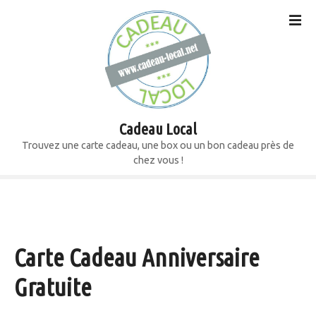
S
k
i
p
t
o
c
o
Cadeau Local
n
Trouvez une carte cadeau, une box ou un bon cadeau près de
t
chez vous !
e
n
t
Carte Cadeau Anniversaire
Gratuite