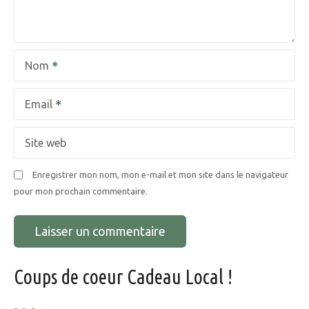
e
l
Nom
’
a
Email
r
Site web
t
Enregistrer mon nom, mon e-mail et mon site dans le navigateur
i
pour mon prochain commentaire.
c
l
e
Coups de coeur Cadeau Local !