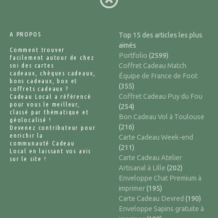
A PROPOS
Top 15 des articles les plus
aimés
Comment trouver
Portfolio
(2599)
facilement autour de chez
soi des cartes
Coffret Cadeau Match
cadeaux, chèques cadeaux,
Équipe de France de Foot
bons cadeaux, box et
(355)
coffrets cadeaux ?
Coffret Cadeau Puy du Fou
Cadeau Local a référencé
pour vous le meilleur,
(254)
classé par thématique et
Bon Cadeau Vol à Toulouse
géolocalisé !
(216)
Devenez contributeur pour
enrichir la
Carte Cadeau Week-end
communauté Cadeau
(211)
Local en laissant vos avis
Carte Cadeau Atelier
sur le site !
Artisanal à Lille
(202)
Enveloppe Chat Premium à
imprimer
(195)
Carte Cadeau Devred
(190)
Enveloppe Sapins gratuite à