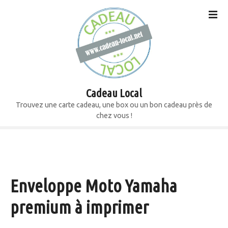
S
k
i
p
t
o
c
o
Cadeau Local
n
Trouvez une carte cadeau, une box ou un bon cadeau près de
t
chez vous !
e
n
t
Enveloppe Moto Yamaha
premium à imprimer