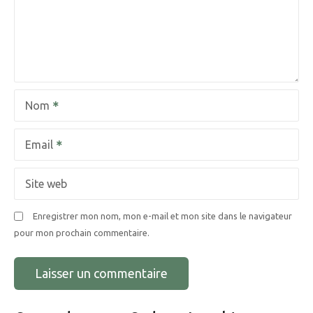
n
d
e
l
Nom
’
a
Email
r
Site web
t
Enregistrer mon nom, mon e-mail et mon site dans le navigateur
i
pour mon prochain commentaire.
c
l