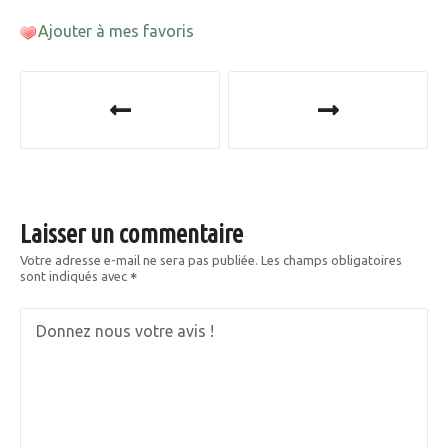
Ajouter à mes favoris
N
a
v
i
Laisser un commentaire
g
Votre adresse e-mail ne sera pas publiée.
Les champs obligatoires
sont indiqués avec
a
t
Donnez nous votre avis !
i
o