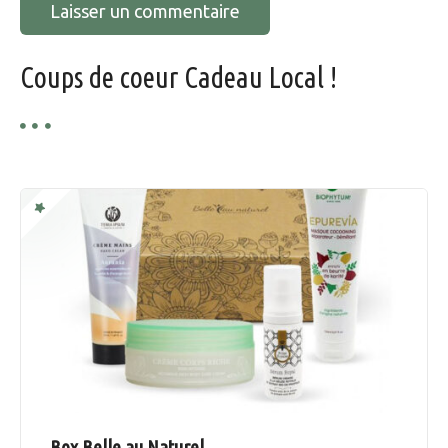
l
e
Coups de coeur Cadeau Local !
Box Belle au Naturel