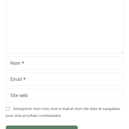
o
n
d
e
l
Nom
’
a
Email
r
Site web
t
Enregistrer mon nom, mon e-mail et mon site dans le navigateur
i
pour mon prochain commentaire.
c