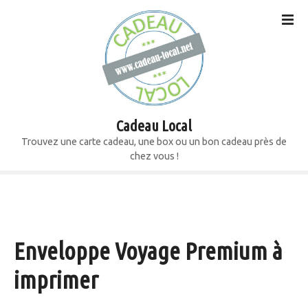
S
k
i
p
t
o
c
o
Cadeau Local
n
Trouvez une carte cadeau, une box ou un bon cadeau près de
t
chez vous !
e
n
t
Enveloppe Voyage Premium à
imprimer