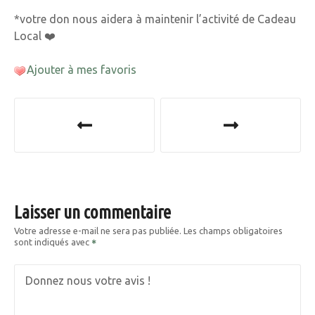
*votre don nous aidera à maintenir l’activité de Cadeau
Local ❤️
Ajouter à mes favoris
N
a
v
i
Laisser un commentaire
g
Votre adresse e-mail ne sera pas publiée.
Les champs obligatoires
sont indiqués avec
a
t
Donnez nous votre avis !
i