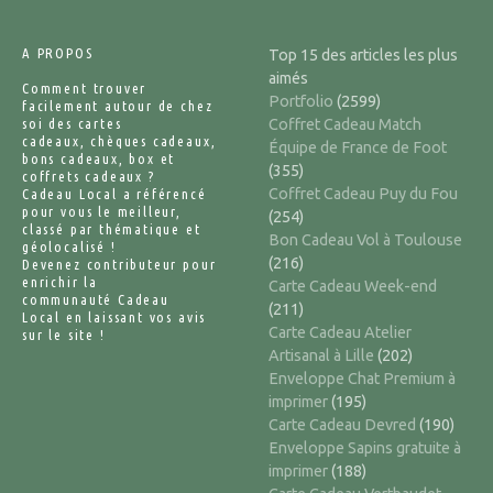
A PROPOS
Top 15 des articles les plus
aimés
Comment trouver
Portfolio
(2599)
facilement autour de chez
soi des cartes
Coffret Cadeau Match
cadeaux, chèques cadeaux,
Équipe de France de Foot
bons cadeaux, box et
(355)
coffrets cadeaux ?
Coffret Cadeau Puy du Fou
Cadeau Local a référencé
pour vous le meilleur,
(254)
classé par thématique et
Bon Cadeau Vol à Toulouse
géolocalisé !
(216)
Devenez contributeur pour
enrichir la
Carte Cadeau Week-end
communauté Cadeau
(211)
Local en laissant vos avis
Carte Cadeau Atelier
sur le site !
Artisanal à Lille
(202)
Enveloppe Chat Premium à
imprimer
(195)
Carte Cadeau Devred
(190)
Enveloppe Sapins gratuite à
imprimer
(188)