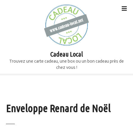
S
k
i
p
t
o
c
o
Cadeau Local
n
Trouvez une carte cadeau, une box ou un bon cadeau près de
t
chez vous !
e
n
t
Enveloppe Renard de Noël