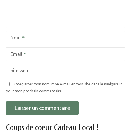
d
e
l
Nom
’
a
Email
r
Site web
t
Enregistrer mon nom, mon e-mail et mon site dans le navigateur
i
pour mon prochain commentaire.
c
l
e
Coups de coeur Cadeau Local !