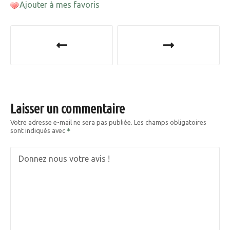
Ajouter à mes favoris
N
a
v
i
Laisser un commentaire
g
Votre adresse e-mail ne sera pas publiée.
Les champs obligatoires
sont indiqués avec
a
t
Donnez nous votre avis !
i
o
n