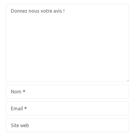
t
Donnez nous votre avis !
i
o
n
d
e
l
Nom
’
a
Email
r
Site web
t