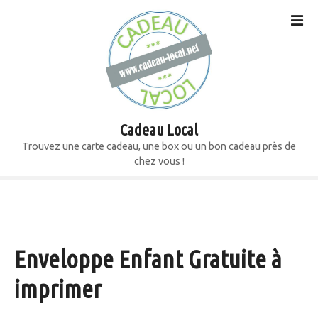
S
k
i
p
t
o
c
o
Cadeau Local
n
Trouvez une carte cadeau, une box ou un bon cadeau près de
t
chez vous !
e
n
t
Enveloppe Enfant Gratuite à
imprimer