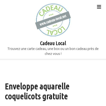
S
k
i
p
t
o
c
o
Cadeau Local
n
Trouvez une carte cadeau, une box ou un bon cadeau près de
t
chez vous !
e
n
t
Enveloppe aquarelle
coquelicots gratuite