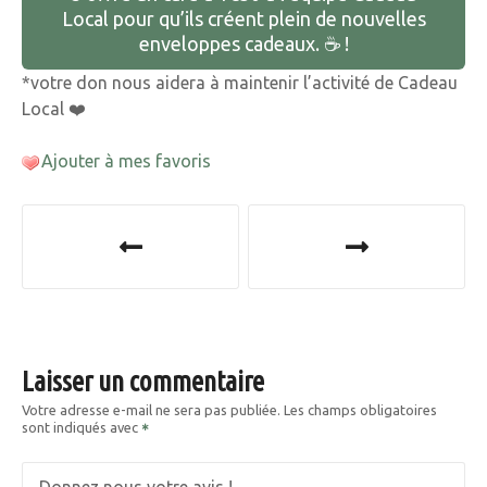
Local pour qu’ils créent plein de nouvelles
enveloppes cadeaux. ☕️ !
*votre don nous aidera à maintenir l’activité de Cadeau
Local ❤️
Ajouter à mes favoris
N
a
v
i
Laisser un commentaire
g
Votre adresse e-mail ne sera pas publiée.
Les champs obligatoires
sont indiqués avec
a