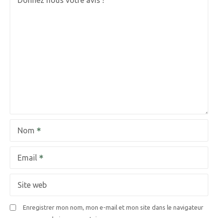
t
Donnez nous votre avis !
i
o
n
d
e
l
Nom
’
a
Email
r
Site web
t
Enregistrer mon nom, mon e-mail et mon site dans le navigateur