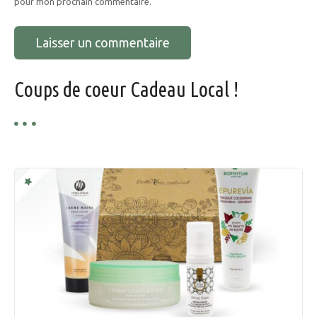
i
pour mon prochain commentaire.
c
l
e
Coups de coeur Cadeau Local !