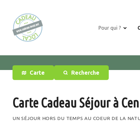
S
k
i
p
Pour qui ?
t
o
c
o
n
t
Carte
Recherche
e
n
t
Carte Cadeau Séjour à Cen
UN SÉJOUR HORS DU TEMPS AU COEUR DE LA NATU