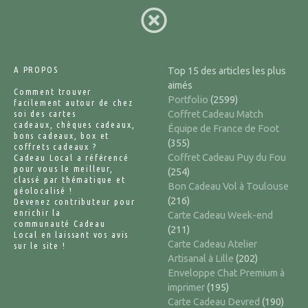
A PROPOS
Top 15 des articles les plus
aimés
Comment trouver
Portfolio
(2599)
facilement autour de chez
soi des cartes
Coffret Cadeau Match
cadeaux, chèques cadeaux,
Équipe de France de Foot
bons cadeaux, box et
(355)
coffrets cadeaux ?
Coffret Cadeau Puy du Fou
Cadeau Local a référencé
pour vous le meilleur,
(254)
classé par thématique et
Bon Cadeau Vol à Toulouse
géolocalisé !
(216)
Devenez contributeur pour
enrichir la
Carte Cadeau Week-end
communauté Cadeau
(211)
Local en laissant vos avis
Carte Cadeau Atelier
sur le site !
Artisanal à Lille
(202)
Enveloppe Chat Premium à
imprimer
(195)
Carte Cadeau Devred
(190)