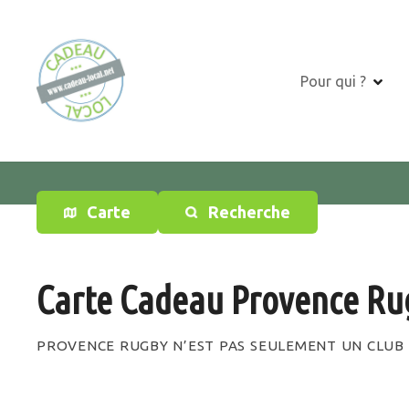
S
k
i
p
Pour qui ?
t
o
c
o
n
t
Carte
Recherche
e
n
t
Carte Cadeau Provence Ru
PROVENCE RUGBY N’EST PAS SEULEMENT UN CLUB 