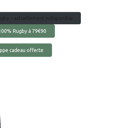
ugby – actuellement indisponible
u 100% Rugby à 79€90
oppe cadeau offerte