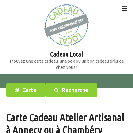
S
k
i
p
t
o
c
o
Cadeau Local
n
Trouvez une carte cadeau, une box ou un bon cadeau près de
t
chez vous !
e
n
t
Carte
Recherche
Carte Cadeau Atelier Artisanal
à Annecy ou à Chambéry