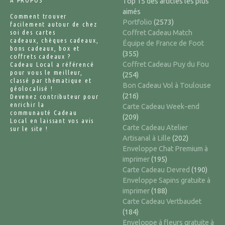
Top 15 des articles les plus
aimés
Comment trouver
Portfolio
(2573)
facilement autour de chez
soi des cartes
Coffret Cadeau Match
cadeaux, chèques cadeaux,
Équipe de France de Foot
bons cadeaux, box et
(355)
coffrets cadeaux ?
Coffret Cadeau Puy du Fou
Cadeau Local a référencé
pour vous le meilleur,
(254)
classé par thématique et
Bon Cadeau Vol à Toulouse
géolocalisé !
(216)
Devenez contributeur pour
enrichir la
Carte Cadeau Week-end
communauté Cadeau
(209)
Local en laissant vos avis
Carte Cadeau Atelier
sur le site !
Artisanal à Lille
(202)
Enveloppe Chat Premium à
imprimer
(195)
Carte Cadeau Devred
(190)
Enveloppe Sapins gratuite à
imprimer
(188)
Carte Cadeau Vertbaudet
(184)
Enveloppe à fleurs gratuite à