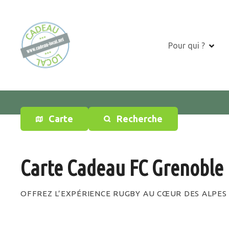
S
k
i
p
Pour qui ?
t
o
c
o
n
t
Carte
Recherche
e
n
t
Carte Cadeau FC Grenoble
OFFREZ L’EXPÉRIENCE RUGBY AU CŒUR DES ALPES 